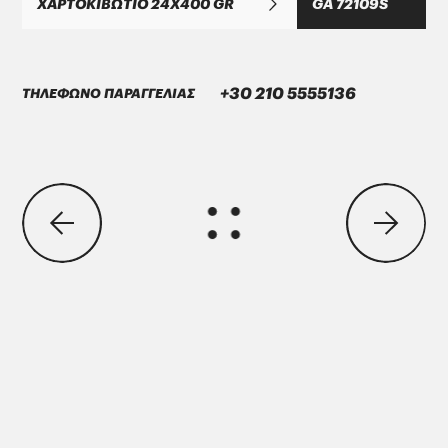
ΧΑΡΤΟΚΙΒΩΤΙΟ 24X400 GR
GA 72109S
+30 210 5555136
ΤΗΛΕΦΩΝΟ ΠΑΡΑΓΓΕΛΙΑΣ
ΜΑΝ Τruck & Bus SE
MAN 283 Li-P 00/000
GREASE MORENIA XP 00 EP
PARKER Denison Vane Technology
Parker-Denison HF0, HF1, HF2
PENIO ISO 32.46.68 HLP