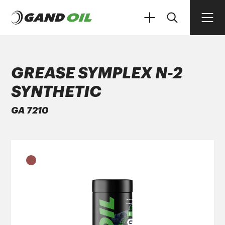
GREASE SYMPLEX N-2
SYNTHETIC
ΠΡΟΪΟΝΤΑ
GA 7210