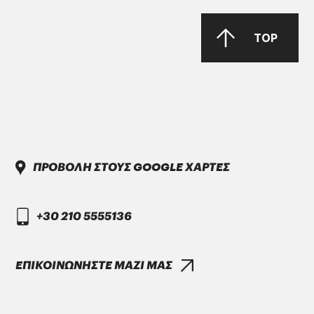
TOP
DAIMLER TRUCK
DTFR 29C130
GANDCOOL-PRO G-12++
ΠΡΟΒΟΛΗ ΣΤΟΥΣ GOOGLE ΧΑΡΤΕΣ
+30 210 5555136
ΕΠΙΚΟΙΝΩΝΗΣΤΕ ΜΑΖΙ ΜΑΣ
DAIMLER TRUCK
DTFR 15C100