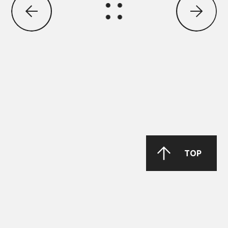
MAN 283 Li-P 00/000
GREASE MORENIA XP 00 EP
PARKER Denison Vane Technology
Parker-Denison HF0, HF1, HF2
PENIO ISO 32.46.68 HLP
TOP