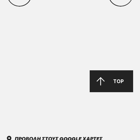
ΜΑΝ Τruck & Bus SE
MAN 283 Li-P 00/000
GREASE MORENIA XP 00 EP
PARKER Denison Vane Technology
TOP
Parker-Denison HF0, HF1, HF2
PENIO ISO 32.46.68 HLP
ΠΡΟΒΟΛΗ ΣΤΟΥΣ GOOGLE ΧΑΡΤΕΣ