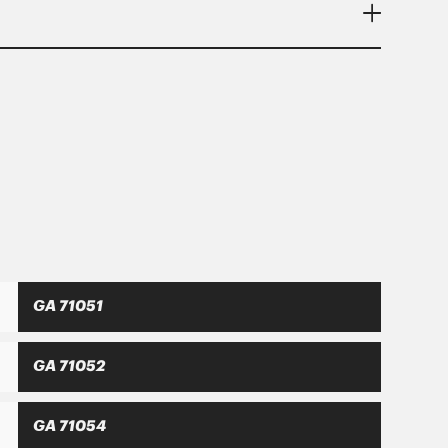
ι πιστεύει στη φιλοσοφία ότι μόνο μια
κά αποτελέσματα αποδεκτά από τον
GA 71051
GA 71052
GA 71054