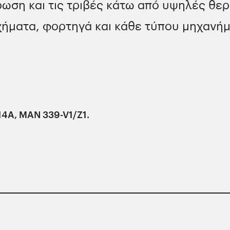
ωση και τις τριβές κάτω από υψηλές θερ
χήματα, φορτηγά και κάθε τύπου μηχανή
14A, MAN 339-V1/Z1.
υστηρότερες προδιαγραφές των μεγαλύτερων κατα