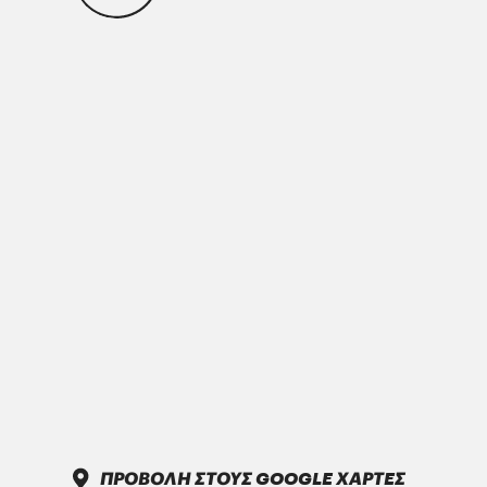
MAN 283 Li-P 00/000
GREASE MORENIA XP 00 EP
PARKER Denison Vane Technology
Parker-Denison HF0, HF1, HF2
PENIO ISO 32.46.68 HLP
ΠΡΟΒΟΛΗ ΣΤΟΥΣ GOOGLE ΧΑΡΤΕΣ