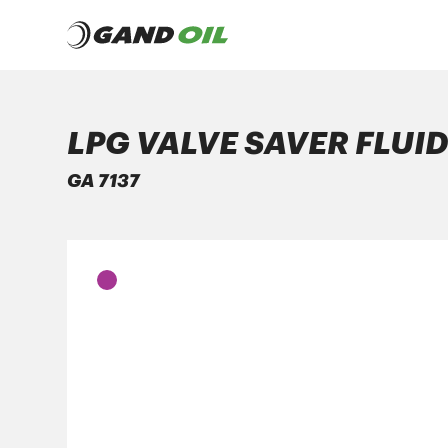
LPG VALVE SAVER FLUI
ΠΡΟΪΟΝΤΑ
GA 7137