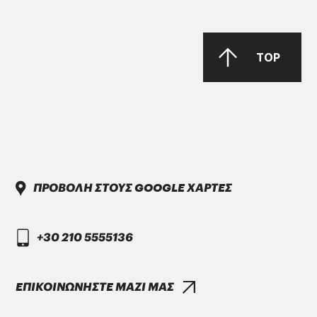
TOP
PARKER Denison Vane Technology
Parker-Denison HF0, HF1, HF2
PENIO ISO 32.46.68 HLP
ΠΡΟΒΟΛΗ ΣΤΟΥΣ GOOGLE ΧΑΡΤΕΣ
+30 210 5555136
DAIMLER TRUCK
DTFR 29C130
ΕΠΙΚΟΙΝΩΝΗΣΤΕ ΜΑΖΙ ΜΑΣ
GANDCOOL-PRO G-12++