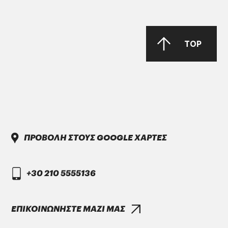
TOP
PARKER Denison Vane Technology
Parker-Denison HF0, HF1, HF2
PENIO ISO 32.46.68 HLP
ΠΡΟΒΟΛΗ ΣΤΟΥΣ GOOGLE ΧΑΡΤΕΣ
+30 210 5555136
DAIMLER TRUCK
DTFR 29C130
ΕΠΙΚΟΙΝΩΝΗΣΤΕ ΜΑΖΙ ΜΑΣ
GANDCOOL-PRO G-12++