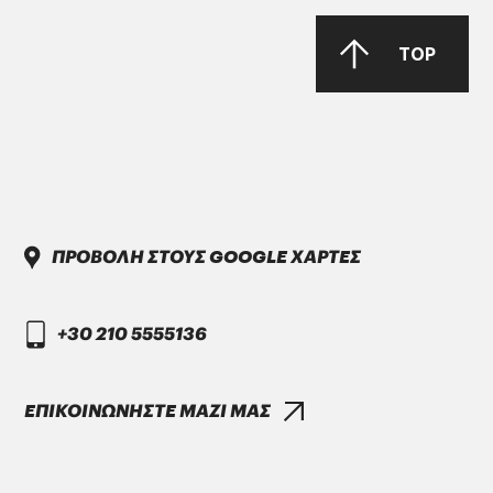
TOP
DAIMLER TRUCK
DTFR 29C130
GANDCOOL-PRO G-12++
ΠΡΟΒΟΛΗ ΣΤΟΥΣ GOOGLE ΧΑΡΤΕΣ
+30 210 5555136
ΕΠΙΚΟΙΝΩΝΗΣΤΕ ΜΑΖΙ ΜΑΣ
DAIMLER TRUCK
DTFR 15C100