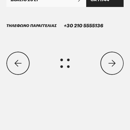
+30 210 5555136
ΤΗΛΕΦΩΝΟ ΠΑΡΑΓΓΕΛΙΑΣ
ΜΑΝ Τruck & Bus SE
MAN 283 Li-P 00/000
GREASE MORENIA XP 00 EP
PARKER Denison Vane Technology
Parker-Denison HF0, HF1, HF2
PENIO ISO 32.46.68 HLP