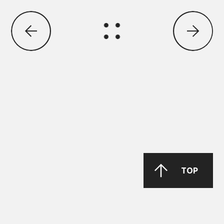
GREASE MORENIA XP 00 EP
PARKER Denison Vane Technology
Parker-Denison HF0, HF1, HF2
PENIO ISO 32.46.68 HLP
TOP