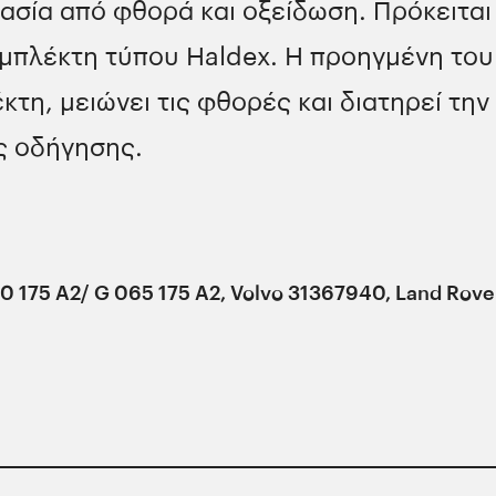
σία από φθορά και οξείδωση. Πρόκειται 
υμπλέκτη τύπου Haldex. Η προηγμένη το
κτη, μειώνει τις φθορές και διατηρεί τ
ς οδήγησης.
60 175 A2/ G 065 175 A2, Volvo 31367940, Land Ro