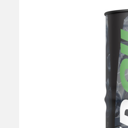
ENGLISH VERSION
+30 210 5555136
INFO@GANDOIL.GR