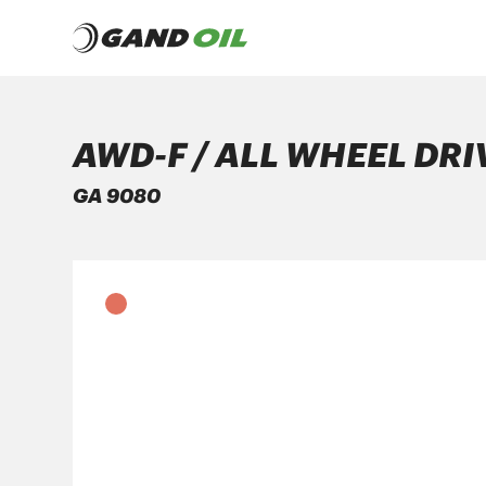
AWD-F / ALL WHEEL DRI
ΠΡΟΪΟΝΤΑ
GA 9080