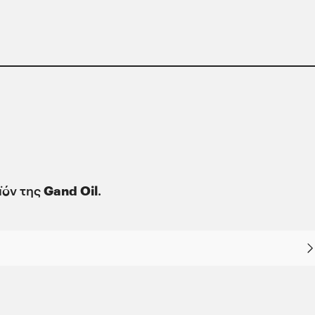
υστηρότερες προδιαγραφές των μεγαλύτερων κατα
ρόνο σε χρόνο αναπτυξιακή της δυναμική βασίζει κα
θρωπο και στο περιβάλλον μπορεί να έχει ευεργετι
ποιημένο καταναλωτή.
οϊόν της
Gand Oil
.