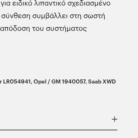
για ειδικό λιπαντικό σχεδιασμένο
υ σύνθεση συμβάλλει στη σωστή
ην απόδοση του συστήματος
ver LR054941, Opel / GM 1940057, Saab XWD