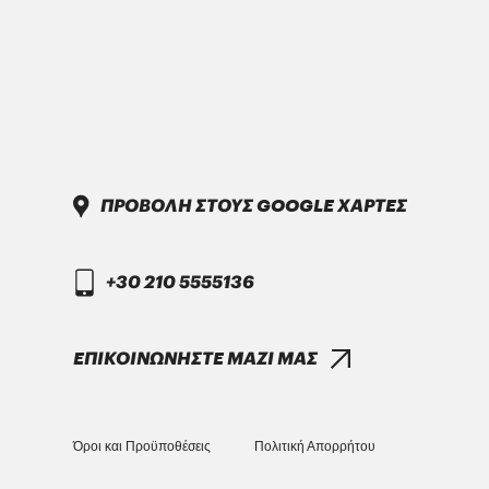
Parker-Denison HF0, HF1, HF2
PENIO ISO 32.46.68 HLP
ΠΡΟΒΟΛΗ ΣΤΟΥΣ GOOGLE ΧΑΡΤΕΣ
DAIMLER TRUCK
DTFR 29C130
+30 210 5555136
GANDCOOL-PRO G-12++
ΕΠΙΚΟΙΝΩΝΗΣΤΕ ΜΑΖΙ ΜΑΣ
Όροι και Προϋποθέσεις
Πολιτική Απορρήτου