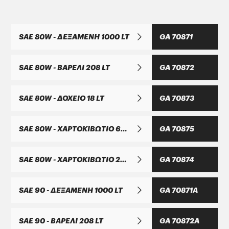
καθημερινά όλο και περισσότερο
ευαισθητοποιημένο καταναλωτή.
SAE 80W - ΔΕΞΑΜΕΝΗ 1000 LT
GA 70871
ΜΑΝ Τruck & Bus SE
SAE 80W - ΒΑΡΕΛΙ 208 LT
GA 70872
MAN 283 Li-P 2
GREASE MORENIA XP 2 EP
SAE 80W - ΔΟΧΕΙΟ 18 LT
GA 70873
SAE 80W - ΧΑΡΤΟΚΙΒΩΤΙΟ 6X4 LT
GA 70875
SAE 80W - ΧΑΡΤΟΚΙΒΩΤΙΟ 24X1 LT
GA 70874
ΜΑΝ Τruck & Bus SE
SAE 90 - ΔΕΞΑΜΕΝΗ 1000 LT
GA 70871A
MAN 283 Li-P 00/000
SAE 90 - ΒΑΡΕΛΙ 208 LT
GA 70872A
GREASE MORENIA XP 00 EP