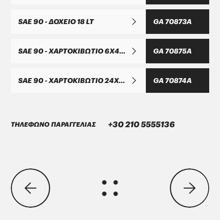
SAE 90 - ΔΟΧΕΙΟ 18 LT
GA 70873A
SAE 90 - ΧΑΡΤΟΚΙΒΩΤΙΟ 6X4 LT
GA 70875A
SAE 90 - ΧΑΡΤΟΚΙΒΩΤΙΟ 24X1 LT
GA 70874A
PARKER Denison Vane Technology
Parker-Denison HF0, HF1, HF2
PENIO ISO 32.46.68 HLP
+30 210 5555136
ΤΗΛΕΦΩΝΟ ΠΑΡΑΓΓΕΛΙΑΣ
DAIMLER TRUCK
DTFR 29C130