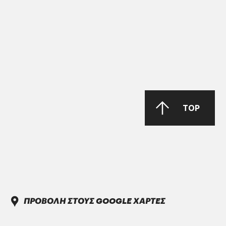
GANDCOOL-PRO G-12++
DAIMLER TRUCK
TOP
DTFR 15C100
VINOL ULTRA PLUS SAE 10W-30 Full
Synthetic
ΠΡΟΒΟΛΗ ΣΤΟΥΣ GOOGLE ΧΑΡΤΕΣ