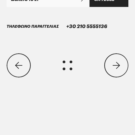
MAN 283 Li-P 2
GREASE MORENIA XP 2 EP
+30 210 5555136
ΤΗΛΕΦΩΝΟ ΠΑΡΑΓΓΕΛΙΑΣ
ΜΑΝ Τruck & Bus SE
MAN 283 Li-P 00/000
GREASE MORENIA XP 00 EP