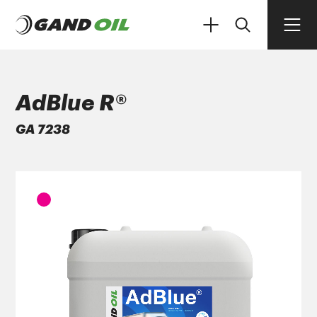
AdBlue R®
GA 7238
ΠΡΟΪΟΝΤΑ