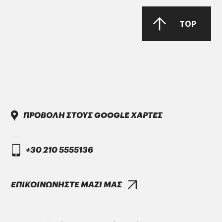
PARKER Denison Vane Technology
TOP
Parker-Denison HF0, HF1, HF2
PENIO ISO 32.46.68 HLP
ΠΡΟΒΟΛΗ ΣΤΟΥΣ GOOGLE ΧΑΡΤΕΣ
DAIMLER TRUCK
+30 210 5555136
DTFR 29C130
GANDCOOL-PRO G-12++
ΕΠΙΚΟΙΝΩΝΗΣΤΕ ΜΑΖΙ ΜΑΣ