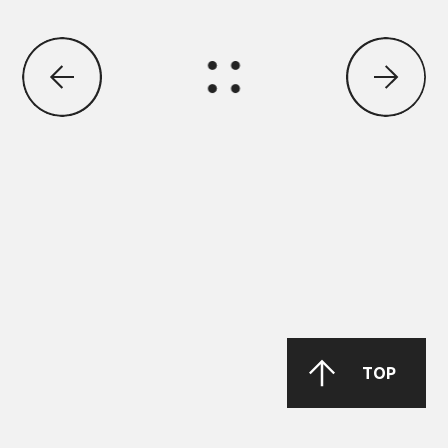
ΜΑΝ Τruck & Bus SE
MAN 283 Li-P 00/000
GREASE MORENIA XP 00 EP
TOP
PARKER Denison Vane Technology
Parker-Denison HF0, HF1, HF2