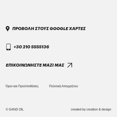
PENIO ISO 32.46.68 HLP
ΠΡΟΒΟΛΗ ΣΤΟΥΣ GOOGLE ΧΑΡΤΕΣ
+30 210 5555136
DAIMLER TRUCK
DTFR 29C130
ΕΠΙΚΟΙΝΩΝΗΣΤΕ ΜΑΖΙ ΜΑΣ
GANDCOOL-PRO G-12++
Όροι και Προϋποθέσεις
Πολιτική Απορρήτου
ENGLISH VERSION
© GAND OIL
created by
creation & design
DAIMLER TRUCK