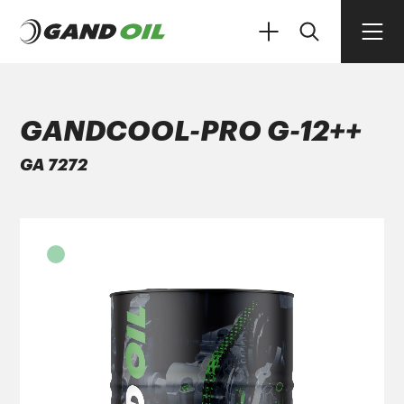
GANDCOOL-PRO G-12++
GA 7272
ΠΡΟΪΟΝΤΑ