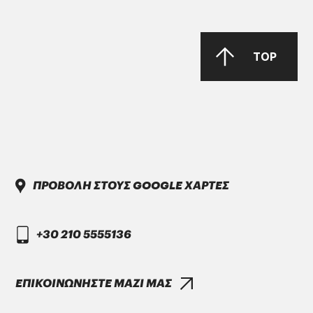
TOP
PARKER Denison Vane Technology
Parker-Denison HF0, HF1, HF2
PENIO ISO 32.46.68 HLP
ΠΡΟΒΟΛΗ ΣΤΟΥΣ GOOGLE ΧΑΡΤΕΣ
+30 210 5555136
DAIMLER TRUCK
DTFR 29C130
ΕΠΙΚΟΙΝΩΝΗΣΤΕ ΜΑΖΙ ΜΑΣ
GANDCOOL-PRO G-12++